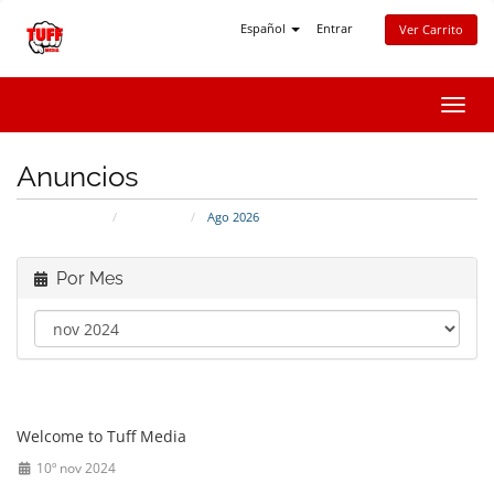
Español
Entrar
Ver Carrito
Alter
Nave
Anuncios
Administración
Anuncios
Ago 2026
Por Mes
Thank you for choosing Tuff Media
Welcome to Tuff Media
10º nov 2024