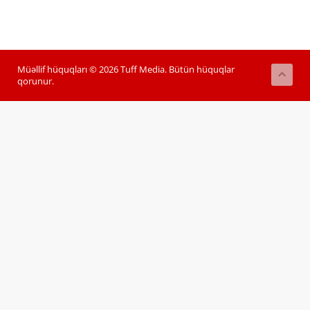
Müəllif hüquqları © 2026 Tuff Media. Bütün hüquqlar
qorunur.