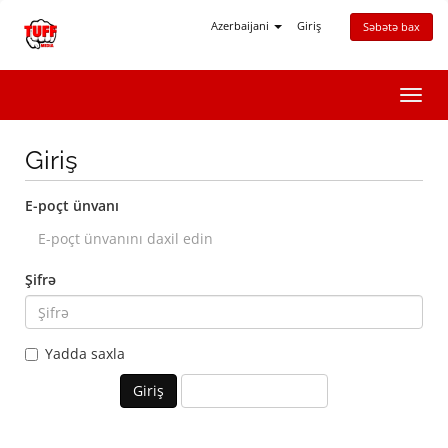
Azerbaijani
Giriş
Səbətə bax
Naviq
keçid
Giriş
E-poçt ünvanı
Şifrə
Yadda saxla
Şifrəmi unutdum?