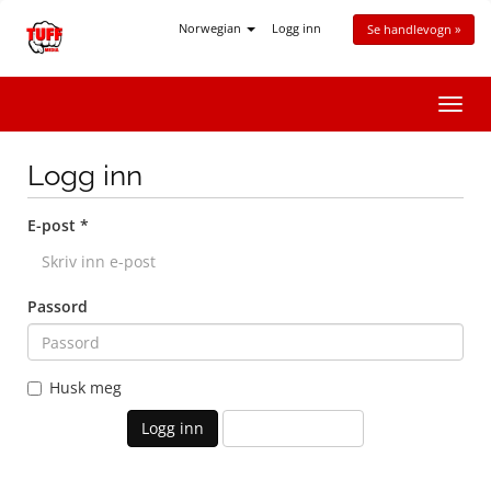
Norwegian
Logg inn
Se handlevogn »
Bytt
navig
Logg inn
E-post *
Passord
Husk meg
Glemt Passord?