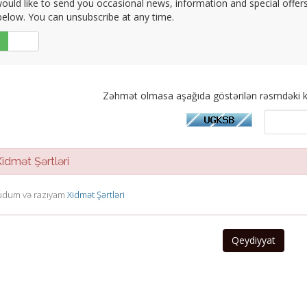
uld like to send you occasional news, information and special offers b
elow. You can unsubscribe at any time.
Xeyr
Zəhmət olmasa aşağıda göstərilən rəsmdəki k
dmət Şərtləri
dum və razıyam
Xidmət Şərtləri