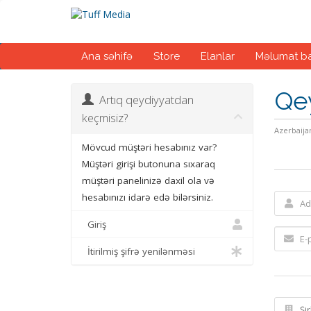
Ana səhifə
Store
Elanlar
Məlumat ba
Qe
Artıq qeydiyyatdan
keçmisiz?
Azerbaija
Mövcud müştəri hesabınız var?
Müştəri girişi butonuna sıxaraq
müştəri panelinizə daxil ola və
hesabınızı idarə edə bilərsiniz.
Giriş
İtirilmiş şifrə yenilənməsi