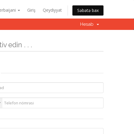
erbaijani
Giriş
Qeydiyyat
Səbətə bax
Hesab
v edin . . .