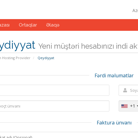
Az
zası
Ortaqlar
Əlaqə
ydiyyat
Yeni müştəri hesabınızı indi akti
n Hosting Provider
Qeydiyyat
Fərdi məlumatlar
+1
Faktura ünvanı