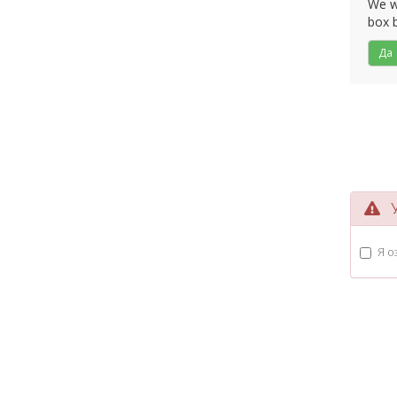
We wo
box b
Да
Ус
Я о