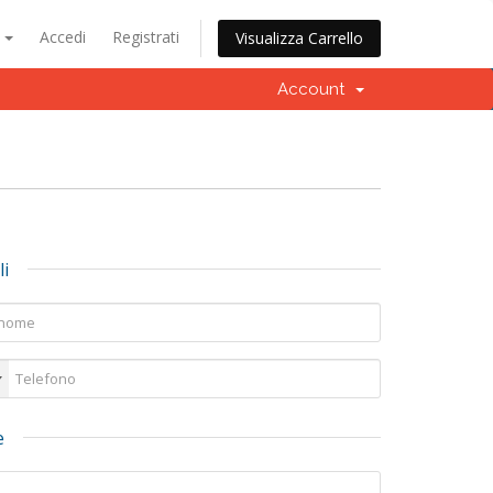
o
Accedi
Registrati
Visualizza Carrello
Account
li
e