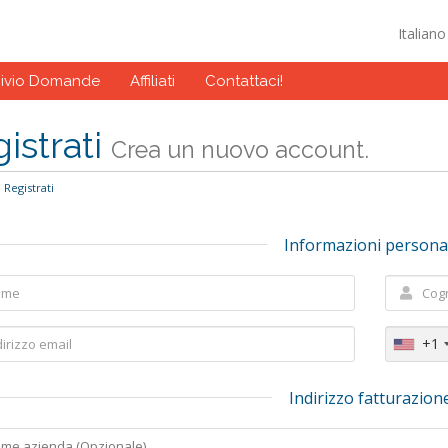
Italian
hivio Domande
Affiliati
Contattaci!
istrati
Crea un nuovo account.
Registrati
Informazioni persona
+1
Indirizzo fatturazion